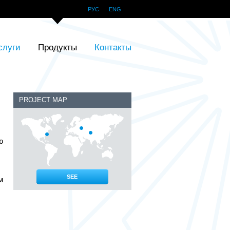
РУС
ENG
слуги
Продукты
Контакты
PROJECT MAP
ю
SEE
м