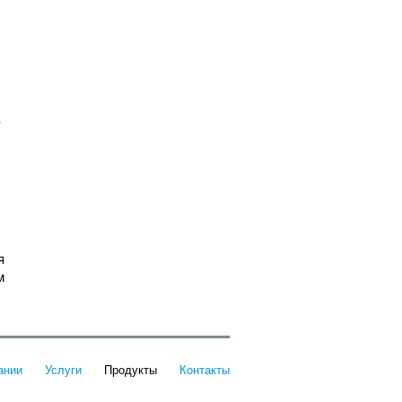
в
я
м
ании
Услуги
Продукты
Контакты