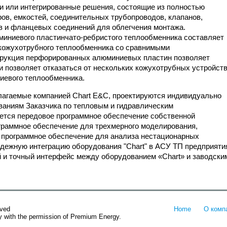
и или интегрированные решения, состоящие из полностью
ров, емкостей, соединительных трубопроводов, клапанов,
в и фланцевых соединений для облегчения монтажа.
иниевого пластинчато-ребристого теплообменника составляет
 кожухотрубного теплообменника со сравнимыми
струкция перфорированных алюминиевых пластин позволяет
и позволяет отказаться от нескольких кожухотрубных устройст
ниевого теплообменника.
лагаемые компанией Chart E&C, проектируются индивидуально
ваниям Заказчика по тепловым и гидравлическим
яется передовое программное обеспечение собственной
граммное обеспечение для трехмерного моделирования,
 программное обеспечение для анализа нестационарных
дежную интеграцию оборудования "Chart" в АСУ ТП предприяти
 и точный интерфейс между оборудованием «Chart» и заводски
rved
Home
О комп
ly with the permission of Premium Energy.